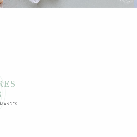
RES
S
URMANDES