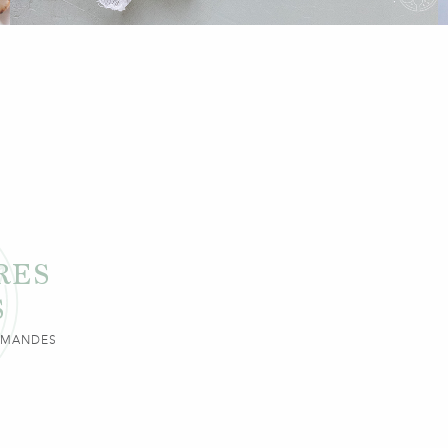
RES
S
URMANDES