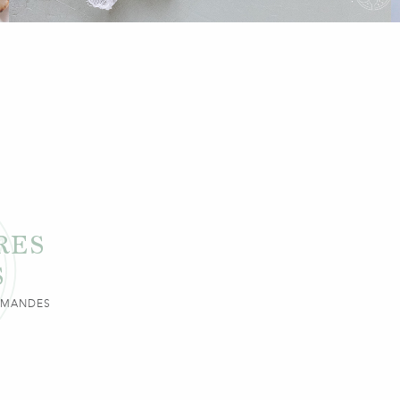
RES
S
URMANDES