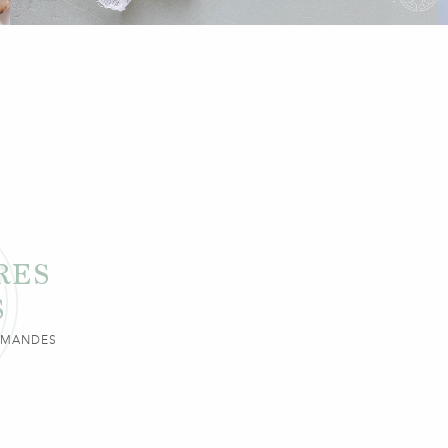
RES
S
URMANDES