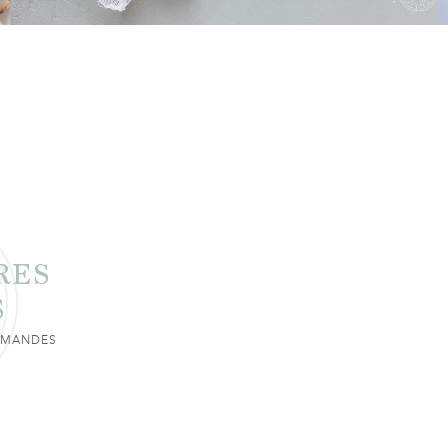
RES
S
URMANDES