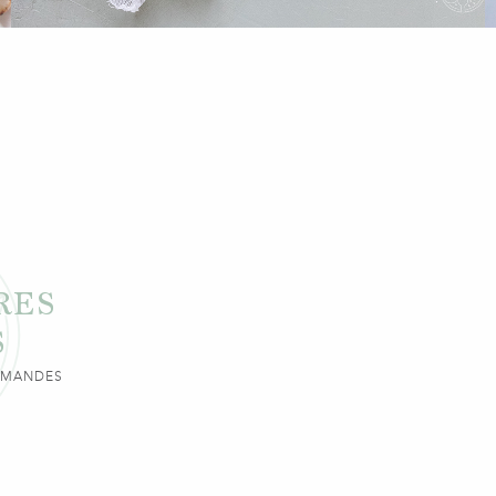
RES
S
URMANDES