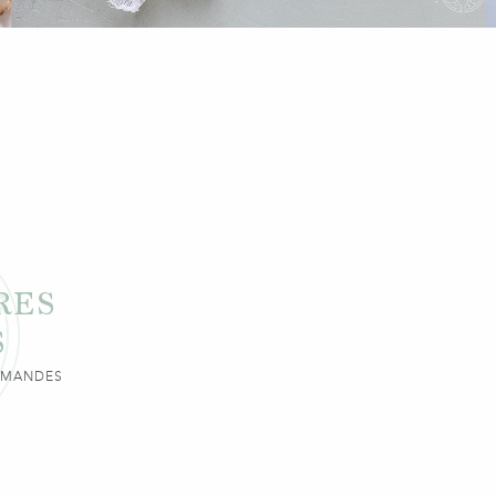
RES
S
URMANDES