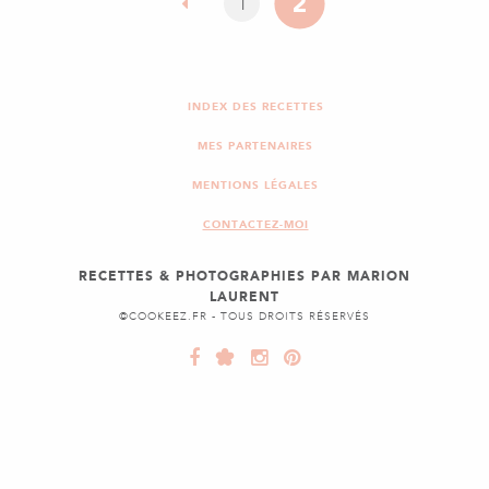
2
1
INDEX DES RECETTES
MES PARTENAIRES
MENTIONS LÉGALES
CONTACTEZ-MOI
RECETTES & PHOTOGRAPHIES PAR MARION
LAURENT
©COOKEEZ.FR - TOUS DROITS RÉSERVÉS