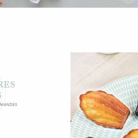
RES
S
URMANDES