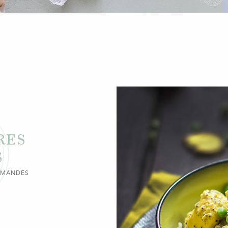
RES
S
URMANDES